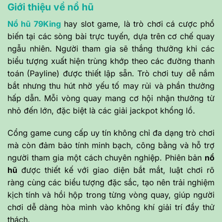
Giới thiệu về nổ hũ
Nổ hũ 79King
hay slot game, là trò chơi cá cược phổ
biến tại các sòng bài trực tuyến, dựa trên cơ chế quay
ngẫu nhiên. Người tham gia sẽ thắng thưởng khi các
biểu tượng xuất hiện trùng khớp theo các đường thanh
toán (Payline) được thiết lập sẵn. Trò chơi tuy dễ nắm
bắt nhưng thu hút nhờ yếu tố may rủi và phần thưởng
hấp dẫn. Mỗi vòng quay mang cơ hội nhận thưởng từ
nhỏ đến lớn, đặc biệt là các giải jackpot khổng lồ.
Cổng game cung cấp uy tín không chỉ đa dạng trò chơi
mà còn đảm bảo tính minh bạch, công bằng và hỗ trợ
người tham gia một cách chuyên nghiệp. Phiên bản
nổ
hũ
được thiết kế với giao diện bắt mắt, luật chơi rõ
ràng cùng các biểu tượng đặc sắc, tạo nên trải nghiệm
kịch tính và hồi hộp trong từng vòng quay, giúp người
chơi dễ dàng hòa mình vào không khí giải trí đầy thử
thách.