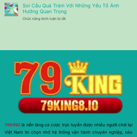
Hàng
Lệch
Soi Cầu Quả Trám Với Những Yếu Tố Ảnh
Trò
Đầu
79King
Chơi
Hưởng Quan Trọng
Năm
Với
Hàng
2025
Chức năng bình luận bị tắt
ở
Các
Đầu
Soi
Yếu
Thế
Cầu
Tố
Giới
Quả
Ảnh
Trám
Hưởng
Với
Quan
Những
Trọng
Yếu
Tố
Ảnh
Hưởng
Quan
Trọng
79KING
là nền tảng cá cược trực tuyến được nhiều người chơi tại
Việt Nam tin chọn nhờ hệ thống vận hành chuyên nghiệp, bảo