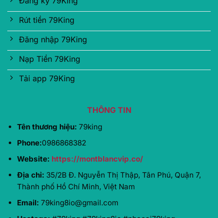
Đăng ký 79King
Rút tiền 79King
Đăng nhập 79King
Nạp Tiền 79King
Tải app 79King
THÔNG TIN
Tên thương hiệu:
79king
Phone:
0986868382
Website:
https://montblancvip.co/
Địa chỉ:
35/2B Đ. Nguyễn Thị Thập, Tân Phú, Quận 7,
Thành phố Hồ Chí Minh, Việt Nam
Email:
79king8io@gmail.com