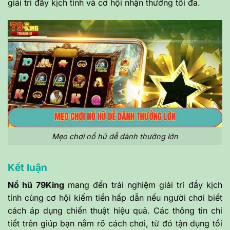
giải trí đầy kịch tính và cơ hội nhận thưởng tối đa.
Mẹo chơi nổ hũ dễ dành thưởng lớn
Kết luận
Nổ hũ 79King
mang đến trải nghiệm giải trí đầy kịch
tính cùng cơ hội kiếm tiền hấp dẫn nếu người chơi biết
cách áp dụng chiến thuật hiệu quả. Các thông tin chi
tiết trên giúp bạn nắm rõ cách chơi, từ đó tận dụng tối