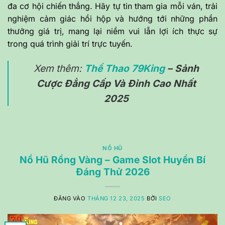
đa cơ hội chiến thắng. Hãy tự tin tham gia mỗi ván, trải
nghiệm cảm giác hồi hộp và hướng tới những phần
thưởng giá trị, mang lại niềm vui lẫn lợi ích thực sự
trong quá trình giải trí trực tuyến.
Xem thêm:
Thể Thao 79King
–
Sảnh
Cược Đẳng Cấp Và Đỉnh Cao Nhất
2025
NỔ HŨ
Nổ Hũ Rồng Vàng – Game Slot Huyền Bí
Đáng Thử 2026
ĐĂNG VÀO
THÁNG 12 23, 2025
BỞI
SEO