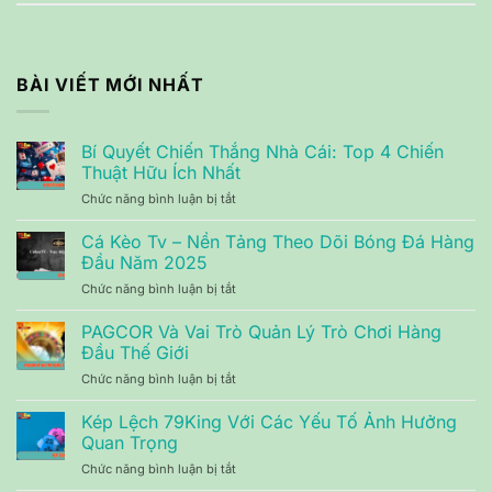
BÀI VIẾT MỚI NHẤT
Bí Quyết Chiến Thắng Nhà Cái: Top 4 Chiến
Thuật Hữu Ích Nhất
Chức năng bình luận bị tắt
ở
Bí
Quyết
Cá Kèo Tv – Nền Tảng Theo Dõi Bóng Đá Hàng
Chiến
Đầu Năm 2025
Thắng
Chức năng bình luận bị tắt
ở
Nhà
Cá
Cái:
Kèo
PAGCOR Và Vai Trò Quản Lý Trò Chơi Hàng
Top
Tv
4
Đầu Thế Giới
–
Chiến
Chức năng bình luận bị tắt
ở
Nền
Thuật
PAGCOR
Tảng
Hữu
Và
Kép Lệch 79King Với Các Yếu Tố Ảnh Hưởng
Theo
Ích
Vai
Dõi
Quan Trọng
Nhất
Trò
Bóng
Chức năng bình luận bị tắt
ở
Quản
Đá
Kép
Lý