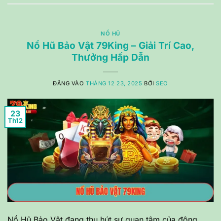
NỔ HŨ
Nổ Hũ Bảo Vật 79King – Giải Trí Cao,
Thưởng Hấp Dẫn
ĐĂNG VÀO
THÁNG 12 23, 2025
BỞI
SEO
23
Th12
Nổ Hũ Bảo Vật đang thu hút sự quan tâm của đông