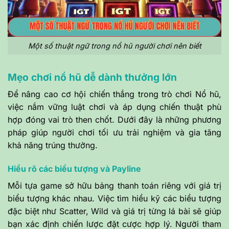
Một số thuật ngữ trong nổ hũ người chơi nên biết
Mẹo chơi nổ hũ dễ dành thưởng lớn
Để nâng cao cơ hội chiến thắng trong trò chơi Nổ hũ
,
việc nắm vững luật chơi và áp dụng chiến thuật phù
hợp đóng vai trò then chốt. Dưới đây là những phương
pháp giúp người chơi tối ưu trải nghiệm và gia tăng
khả năng trúng thưởng.
Hiểu rõ các biểu tượng và Payline
Mỗi tựa game sở hữu bảng thanh toán riêng với giá trị
biểu tượng khác nhau. Việc tìm hiểu kỹ các biểu tượng
đặc biệt như Scatter, Wild và giá trị từng lá bài sẽ giúp
bạn xác định chiến lược đặt cược hợp lý. Người tham