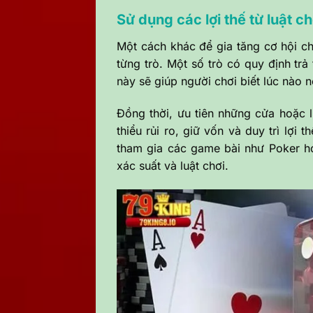
Sử dụng các lợi thế từ luật ch
Một cách khác để gia tăng cơ hội chi
từng trò. Một số trò có quy định trả 
này sẽ giúp người chơi biết lúc nào 
Đồng thời, ưu tiên những cửa hoặc 
thiểu rủi ro, giữ vốn và duy trì lợi t
tham gia các game bài như Poker hoặ
xác suất và luật chơi.