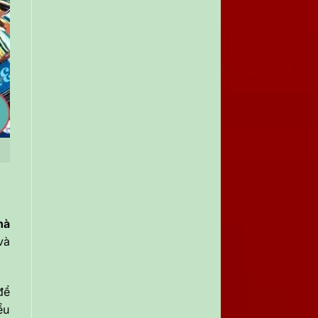
hà
và
để
ểu