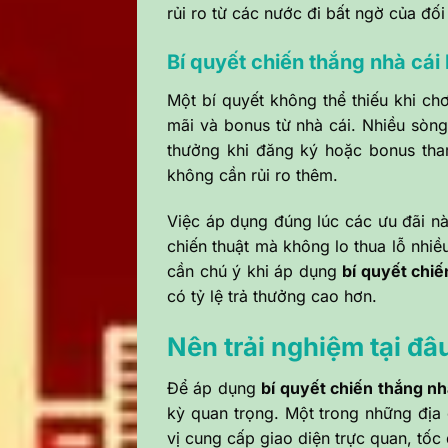
rủi ro từ các nước đi bất ngờ của đối 
Bí quyết chiến thắng nhà cái 
Một bí quyết không thể thiếu khi chơ
mãi và bonus từ nhà cái. Nhiều sòng
thưởng khi đăng ký hoặc bonus tha
không cần rủi ro thêm.
Việc áp dụng đúng lúc các ưu đãi nà
chiến thuật mà không lo thua lỗ nhi
cần chú ý khi áp dụng
bí quyết chiế
có tỷ lệ trả thưởng cao hơn.
Nên trải nghiệm tại đâ
Để áp dụng
bí quyết chiến thắng nh
kỳ quan trọng. Một trong những địa 
vị cung cấp giao diện trực quan, tố