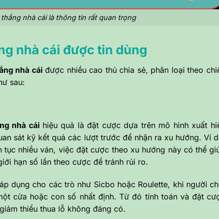
 thắng nhà cái là thông tin rất quan trọng
ng nhà cái được tin dùng
ắng nhà cái
được nhiều cao thủ chia sẻ, phân loại theo chi
hư sau:
ng nhà cái
hiệu quả là đặt cược dựa trên mô hình xuất hi
an sát kỹ kết quả các lượt trước để nhận ra xu hướng. Ví d
n tục nhiều ván, việc đặt cược theo xu hướng này có thể gi
ới hạn số lần theo cược để tránh rủi ro.
áp dụng cho các trò như Sicbo hoặc Roulette, khi người ch
một cửa hoặc con số nhất định. Từ đó tính toán và đặt cư
 giảm thiểu thua lỗ không đáng có.