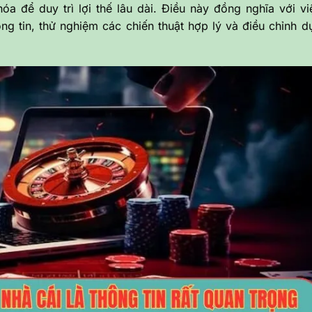
hóa để duy trì lợi thế lâu dài. Điều này đồng nghĩa với vi
ông tin, thử nghiệm các chiến thuật hợp lý và điều chỉnh d