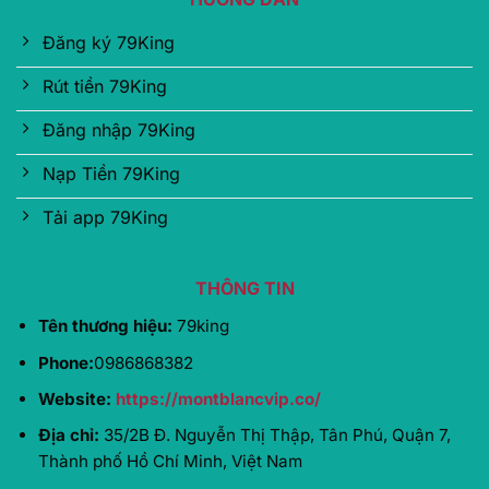
lựa chọn trò phù hợp với sở thích và chiến thuật cá
nhân.
Đăng ký 79King
Mỗi sản phẩm đều được xây dựng với giao diện
Rút tiền 79King
thân thiện, hình ảnh sắc nét và hiệu ứng âm thanh
Đăng nhập 79King
chân thực, tạo cảm giác nhập vai rõ rệt. Điểm nổi
bật của casino tại
79King
nằm ở công nghệ live
Nạp Tiền 79King
casino hiện đại, cho phép người chơi kết nối,
Tải app 79King
tương tác trực tiếp với dealer thật theo thời gian
thực.
THÔNG TIN
Tên thương hiệu:
79king
Phone:
0986868382
Website:
https://montblancvip.co/
Địa chỉ:
35/2B Đ. Nguyễn Thị Thập, Tân Phú, Quận 7,
Thành phố Hồ Chí Minh, Việt Nam